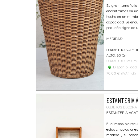
Su gran tamaño lo 
encontramos en un 
hecho en un mimbr
capacidad. Se encu
pequeño signo de u
MEDIDAS:
DIAMETRO SUPERI
ALTO: 60 Cm
DIAMETRO: 35 Cm
Disponibilidad
70.00 €
(IVA incl.)
ESTANTERIA 
OBJETOS DECORA
ESTANTERIA ÁGA
Fue imposible recup
estos cinco cajone
madera y su pasado