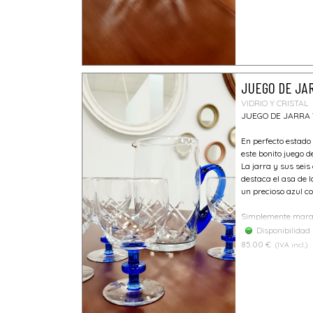
JUEGO DE JAR
VIDRIO Y CRISTAL
JUEGO DE JARRA 
En perfecto estado
este bonito juego de
La jarra y sus seis
destaca el asa de l
un precioso azul co
Simplemente marav
Disponibilidad
85.00 €
(IVA incl.)