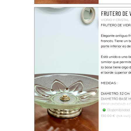
FRUTERO DE 
VIDRIO Y CRISTAL
FRUTERO DE VIDR
Elegante antiguo fr
francés. Tiene un b
parte inferior es de 
Está unido a una b
similar que permite
la base tiene algo
el borde superior de
MEDIDAS :
DIAMETRO: 32 Cm
DIAMETRO BASE ME
PROFUNDIDAD: 4 
Disponibilidad
130.00 €
(IVA incl.)