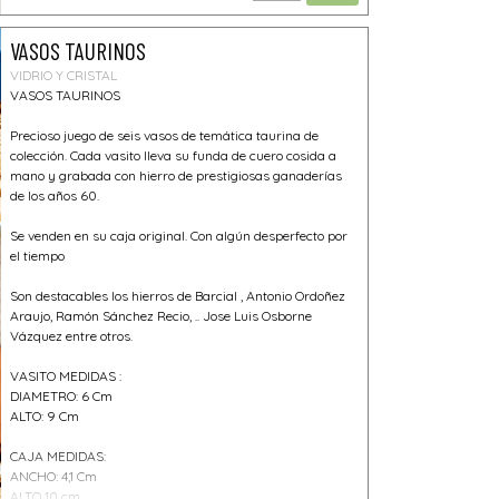
VASOS TAURINOS
VIDRIO Y CRISTAL
VASOS TAURINOS
Precioso juego de seis vasos de temática taurina de
colección. Cada vasito lleva su funda de cuero cosida a
mano y grabada con hierro de prestigiosas ganaderías
de los años 60.
Se venden en su caja original. Con algún desperfecto por
el tiempo
Son destacables los hierros de Barcial , Antonio Ordoñez
Araujo, Ramón Sánchez Recio, .. Jose Luis Osborne
Vázquez entre otros.
VASITO MEDIDAS :
DIAMETRO: 6 Cm
ALTO: 9 Cm
CAJA MEDIDAS:
ANCHO: 4,1 Cm
ALTO 10 cm