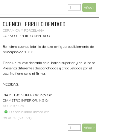
Añadir
CUENCO LEBRILLO DENTADO
CERAMICA Y PORCELANA
CUENCO LEBRILLO DENTADO
Bellísimo cuenco lebrillo de loza antigua posiblemente de
principios de s. XIX .
Tiene un relieve dentado en el borde superior y en la base.
Presenta diferentes desconchados y craquelados por el
uso. No tiene sello ni firma.
MEDIDAS:
DIAMETRO SUPERIOR: 27,5 Cm
DIAMETRO INFERIOR: 14,5 Cm
ALTO: 11,5 Cm
Disponibilidad inmediata
95.00 €
(IVA incl.)
Añadir