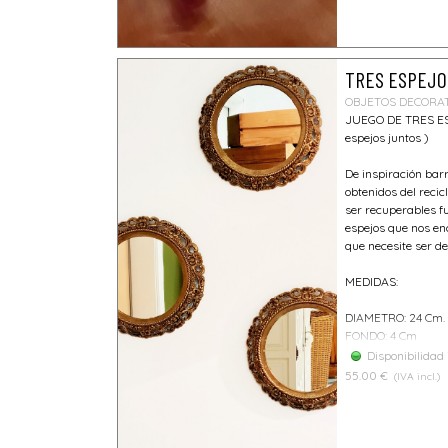
TRES ESPEJO
OBJETOS DECORA
JUEGO DE TRES ESP
espejos juntos )
De inspiración bar
obtenidos del reci
ser recuperables f
espejos que nos en
que necesite ser d
MEDIDAS:
DIAMETRO: 24 Cm.
FONDO: 4 Cm
Disponibilidad
55.00 €
(IVA incl.)