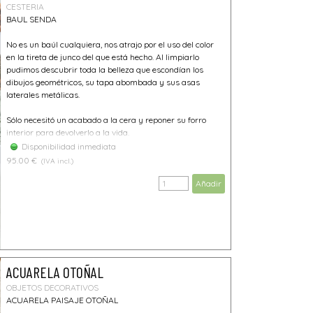
CESTERIA
BAUL SENDA
No es un baúl cualquiera, nos atrajo por el uso del color
en la tireta de junco del que está hecho. Al limpiarlo
pudimos descubrir toda la belleza que escondían los
dibujos geométricos, su tapa abombada y sus asas
laterales metálicas.
Sólo necesitó un acabado a la cera y reponer su forro
interior para devolverlo a la vida.
Disponibilidad inmediata
95.00 €
(IVA incl.)
Añadir
ACUARELA OTOÑAL
OBJETOS DECORATIVOS
ACUARELA PAISAJE OTOÑAL