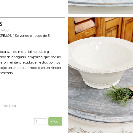
S
TIVOS
EJOS ( Se vende el juego de 3
roca son de material no noble y
clado de antiguas lámparas, que por no
ueron reinterpretadas en estos bonitos
cajaran en una entrada o en un rincón
estacado.
 inmediata
Añadir