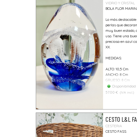
VIDRIO Y CRISTAL
BOLA FLOR MARI
Lo más destacable 
perlas que decoran 
muy buen estado, c
uso. Tiene una bu
preciosa en azul co
XX.
MEDIDAS:
ALTO: 10,5 Cm
ANCHO: 8 Cm
GRUESO: 8 Cm
Disponibilidad
57.00 €
(IVA incl.)
CESTO L&L F
CESTERIA
CESTO FASS