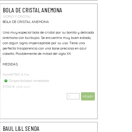
BOLA DE CRISTAL ANEMONA
VIDRIO Y CRISTAL
BOLA DE CRISTAL ANEMONA
Una muy especial bola de cristal por su bonita y delicada
anémona con burbujas. Se encuentra muy buen estado,
con algún signo imperceptible por su uso. Tiene una
perfecta trasparencia con una base preciosa en azul
cobalto. Posiblemente de mitad del siglo XX.
MEDIDAS:
DIAMETRO 9 Cm
Disponibilidad inmediata
57.00 €
(IVA incl.)
Añadir
BAUL L&L SENDA