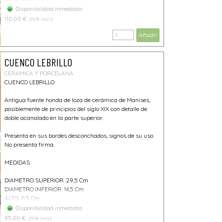
Disponibilidad inmediata
110.00 €
(IVA incl.)
Añadir
CUENCO LEBRILLO
CERAMICA Y PORCELANA
CUENCO LEBRILLO
Antigua fuente honda de loza de cerámica de Manises,
posiblemente de principios del siglo XIX con detalle de
doble acanalado en la parte superior.
Presenta en sus bordes desconchados, signos de su uso.
No presenta firma.
MEDIDAS:
DIAMETRO SUPERIOR: 29,5 Cm
DIAMETRO INFERIOR: 14,5 Cm
ALTO: 11,5 Cm
Disponibilidad inmediata
85.00 €
(IVA incl.)