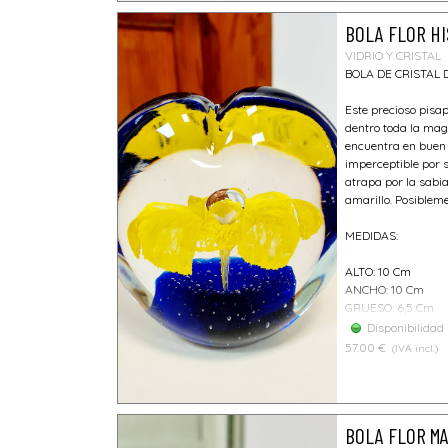
BOLA FLOR H
VIDRIO Y CRISTAL
BOLA DE CRISTAL
Este precioso pisa
dentro toda la mag
encuentra en buen 
imperceptible por 
atrapa por la sabia
amarillo. Posibleme
MEDIDAS:
ALTO: 10 Cm
ANCHO: 10 Cm
GRUESO: 6,5 Cm
Disponibilidad
57.00 €
(IVA incl.)
BOLA FLOR M