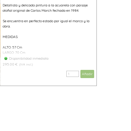
Detallista y delicada pintura a la acuarela con paisaje
otoñal original de Carlos March fechada en 1984.
Se encuentra en perfecto estado por igual el marco y la
obra.
MEDIDAS:
ALTO: 57 Cm
LARGO: 70 Cm
Disponibilidad inmediata
295.00 €
(IVA incl.)
Añadir