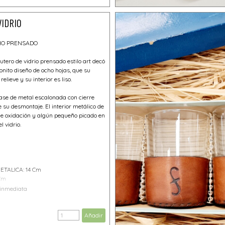
VIDRIO
IO PRENSADO
utero de vidrio prensado estilo art decó
onito diseño de ocho hojas, que su
relieve y su interior es liso.
ase de metal escalonada con cierre
 su desmontaje. El interior metálico de
 de oxidación y algún pequeño picado en
l vidrio.
TALICA: 14 Cm
Cm
 inmediata
Añadir