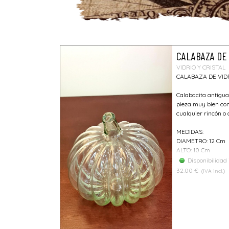
CALABAZA DE 
VIDRIO Y CRISTAL
CALABAZA DE VID
Calabacita antigua 
pieza muy bien con
cualquier rincón o 
MEDIDAS:
DIAMETRO: 12 Cm
ALTO: 10 Cm
Disponibilidad
32.00 €
(IVA incl.)